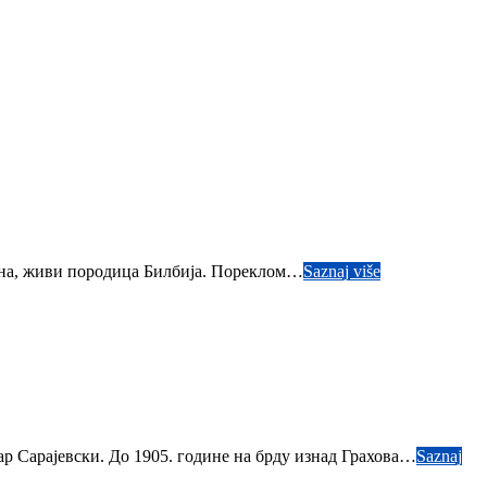
дана, живи породица Билбија. Пореклом…
Saznaj više
ар Сарајевски. До 1905. године на брду изнад Грахова…
Saznaj