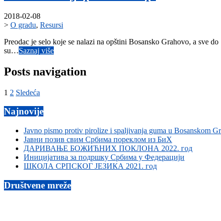
2018-02-08
>
O gradu
,
Resursi
Preodac je selo koje se nalazi na opštini Bosansko Grahovo, a sve do 
su…
Saznaj više
Posts navigation
1
2
Sledeća
Najnovije
Javno pismo protiv pirolize i spaljivanja guma u Bosanskom G
Јавни позив свим Србима пореклом из БиХ
ДАРИВАЊЕ БОЖИЋНИХ ПОКЛОНА 2022. год
Иницијатива за подршку Србима у Федерацији
ШКОЛА СРПСКОГ ЈЕЗИКА 2021. год
Društvene mreže