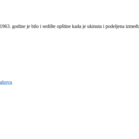
1963. godine je bilo i sedište opštine kada je ukinuta i podeljena izm
rahovu