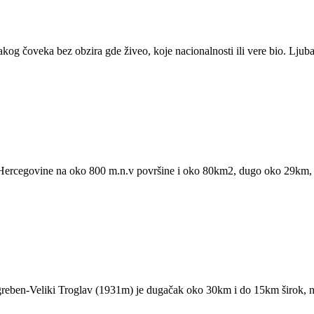
svakog čoveka bez obzira gde živeo, koje nacionalnosti ili vere bio. L
Hercegovine na oko 800 m.n.v površine i oko 80km2, dugo oko 29km, a
 greben-Veliki Troglav (1931m) je dugačak oko 30km i do 15km širok, 