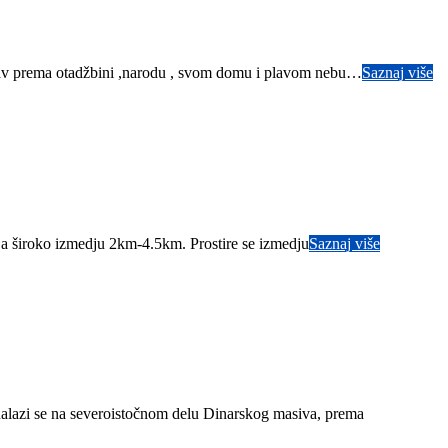
jubav prema otadžbini ,narodu , svom domu i plavom nebu…
Saznaj više
 široko izmedju 2km-4.5km. Prostire se izmedju
Saznaj više
nalazi se na severoistočnom delu Dinarskog masiva, prema