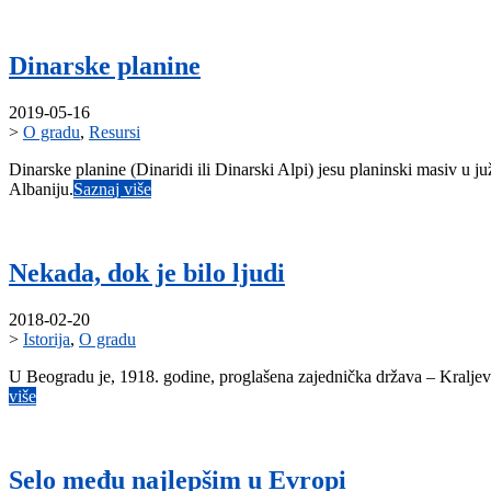
Dinarske planine
2019-05-16
>
O gradu
,
Resursi
Dinarske planine (Dinaridi ili Dinarski Alpi) jesu planinski masiv u
Albaniju.
Saznaj više
Nekada, dok je bilo ljudi
2018-02-20
>
Istorija
,
O gradu
U Beogradu je, 1918. godine, proglašena zajednička država – Kraljevi
više
Selo među najlepšim u Evropi