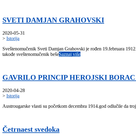
SVETI DAMJAN GRAHOVSKI
2020-05-31
>
Istorija
Sveštenomučenik Sveti Damjan Grahovski je rođen 19.februara 1912.g
takođe sveštenomučenik beše
Saznaj više
GAVRILO PRINCIP HEROJSKI BORAC
2020-04-28
>
Istorija
Austrougarske vlasti su početkom decembra 1914.god odlučile da troj
Četrnaest svedoka