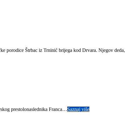
e porodice Štrbac iz Trninić brijega kod Drvara. Njegov deda,
arskog prestolonaslednika Franca…
Saznaj više