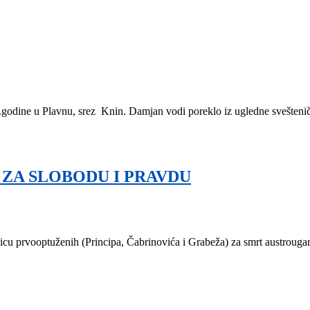
odine u Plavnu, srez Knin. Damjan vodi poreklo iz ugledne svešteničk
 ZA SLOBODU I PRAVDU
icu prvooptuženih (Principa, Čabrinovića i Grabeža) za smrt austroug