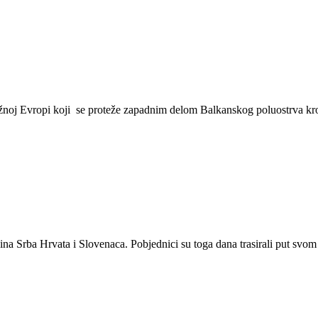
 južnoj Evropi koji se proteže zapadnim delom Balkanskog poluostrva k
na Srba Hrvata i Slovenaca. Pobjednici su toga dana trasirali put svo