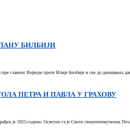
ЛАНУ БИЛБИЈИ
ош пре славног Војводе проте Илије Билбије и све до данашњих 
ОЛА ПЕТРА И ПАВЛА У ГРАХОВУ
рађен је 1925.године. Осветио га је Свети свештеномученик Пет