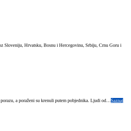
roz Sloveniju, Hrvatsku, Bosnu i Hercegovinu, Srbiju, Crnu Goru i
m porazu, a poraženi su krenuli putem pobjednika. Ljudi od…
Saznaj