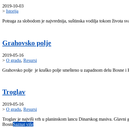
2019-10-03
>
Istorija
Potraga za slobodom je najvrednija, suštinska vodilja tokom života 
Grahovsko polje
2019-05-16
>
O gradu
,
Resursi
Grahovsko polje je kraško polje smešteno u zapadnom delu Bosne i 
Troglav
2019-05-16
>
O gradu
,
Resursi
Troglav je najviši vrh u planinskom lancu Dinarskog masiva. Glavni
Bosni
Saznaj više