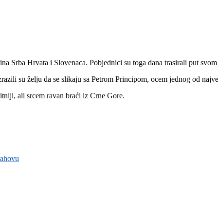
na Srba Hrvata i Slovenaca. Pobjednici su toga dana trasirali put svom
zrazili su želju da se slikaju sa Petrom Principom, ocem jednog od najv
tniji, ali srcem ravan braći iz Crne Gore.
rahovu