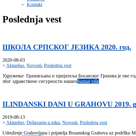
Kontakt
Poslednja vest
ШКОЛА СРПСКОГ ЈЕЗИКА 2020. год.
2020-08-03
>
Aktuelno
,
Novosti
,
Poslednja vest
Удружење Граховљана и пријатеља Босанског Грахова je ове год
због здравствене сигурности наших
Saznaj više
ILINDANSKI DANI U GRAHOVU 2019. g
2019-08-13
>
Aktuelno
,
Dešavanja u toku
,
Novosti
,
Poslednja vest
Udruženje Grahovljana i prijatelja Bosanskog Grahova uz podršku Min