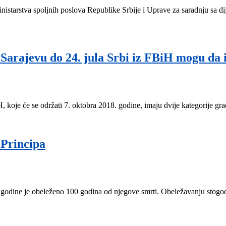
istarstva spoljnih poslova Republike Srbije i Uprave za saradnju sa 
Sarajevu do 24. jula Srbi iz FBiH mogu da i
koje će se održati 7. oktobra 2018. godine, imaju dvije kategorije građa
 Principa
dine je obeleženo 100 godina od njegove smrti. Obeležavanju stogodiš