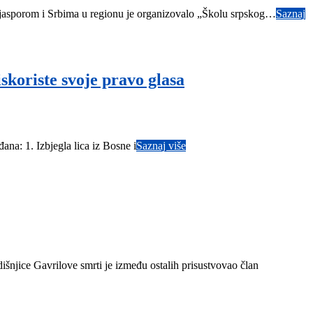
dijasporom i Srbima u regionu je organizovalo „Školu srpskog…
Saznaj
skoriste svoje pravo glasa
na: 1. Izbjegla lica iz Bosne i
Saznaj više
njice Gavrilove smrti je između ostalih prisustvovao član