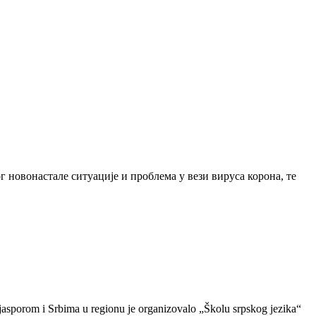
 новонастале ситуације и проблема у вези вируса корона, те
jasporom i Srbima u regionu je organizovalo „Školu srpskog jezika“