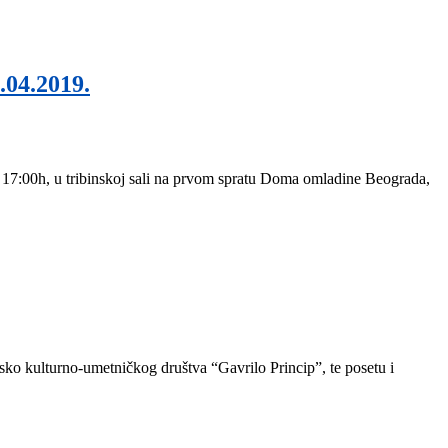
.04.2019.
 17:00h, u tribinskoj sali na prvom spratu Doma omladine Beograda,
sko kulturno-umetničkog društva “Gavrilo Princip”, te posetu i