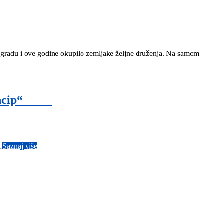
Beogradu i ove godine okupilo zemljake željne druženja. Na samom
o Princip“
…
Saznaj više