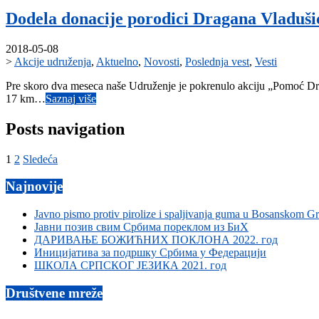
Dodela donacije porodici Dragana Vladuši
2018-05-08
>
Akcije udruženja
,
Aktuelno
,
Novosti
,
Poslednja vest
,
Vesti
Pre skoro dva meseca naše Udruženje je pokrenulo akciju „Pomoć Dra
17 km…
Saznaj više
Posts navigation
1
2
Sledeća
Najnovije
Javno pismo protiv pirolize i spaljivanja guma u Bosanskom G
Јавни позив свим Србима пореклом из БиХ
ДАРИВАЊЕ БОЖИЋНИХ ПОКЛОНА 2022. год
Иницијатива за подршку Србима у Федерацији
ШКОЛА СРПСКОГ ЈЕЗИКА 2021. год
Društvene mreže