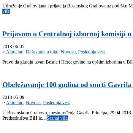
Udruženje Grahovljana i prijatelja Bosanskog Grahova uz podršku Min
više
Prijavom u Centralnoj izbornoj komisiji u 
2018-06-05
>
Aktuelno
,
Dešavanja u toku
,
Novosti
,
Poslednja vest
Pravo da glasaju izvan Bosne i Hercegovine na opštim izborima u BiH, 
Obeležavanje 100 godina od smrti Gavrila
2018-05-09
>
Aktuelno
,
Novosti
,
Poslednja vest
U Bosanskom Grahovu, mestu rođenja Gavrila Principa, 29.04.2018. go
Predsedništva BiH iz…
Saznaj više