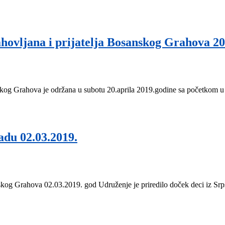
ovljana i prijatelja Bosanskog Grahova 20
skog Grahova je održana u subotu 20.aprila 2019.godine sa početkom u
du 02.03.2019.
nskog Grahova 02.03.2019. god Udruženje je priredilo doček deci iz Srp