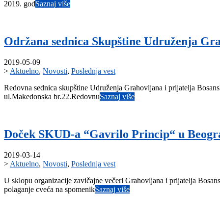
2019. god
Saznaj više
Održana sednica Skupštine Udruženja Grah
2019-05-09
>
Aktuelno
,
Novosti
,
Poslednja vest
Redovna sednica skupštine Udruženja Grahovljana i prijatelja Bosan
ul.Makedonska br.22.Redovnu
Saznaj više
Doček SKUD-a “Gavrilo Princip“ u Beogra
2019-03-14
>
Aktuelno
,
Novosti
,
Poslednja vest
U sklopu organizacije zavičajne večeri Grahovljana i prijatelja Bosa
polaganje cveća na spomenik
Saznaj više