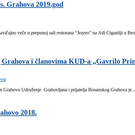
os. Grahova 2019.god
zavičajno veče u prepunoj sali restorana “Jezero” na Adi Ciganliji u 
skog Grahova i članovima KUD-a „Gavril
vest
m Grahovu Udruženje Grahovljana i prijatelja Bosanskog Grahova je
rahovo 2018.