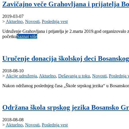
Zavičajno veče Grahovljana i prijatelja B
2019-03-07
>
Aktuelno
,
Novosti
,
Poslednja vest
Udruženje Grahovljana i prijatelja je 2.marta 2019.god organizovalo 
početku
Saznaj više
Uručenje donacija školskoj deci Bosan
2018-08-10
>
Akcije udruženja
,
Aktuelno
,
Dešavanja u toku
,
Novosti
,
Poslednja 
Nakon održanog poslednjeg časa „Škole srpskog jezika“ u Bosansko
Održana škola srpskog jezika Bosansko G
2018-08-08
>
Aktuelno
,
Novosti
,
Poslednja vest