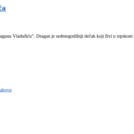
ća
ganu Vladušiću“. Dragan je sedmogodišnji dečak koji živi u srpskom s
rahovu