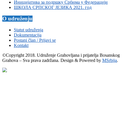
Иницијатива за подршку Србима у Федерацији
ШКОЛА СРПСКОГ ЈЕЗИКА 2021. год
O udruženju
Statut udruženja
Dokumentacija
Postani član / Prijavi se
Kontakt
©Copyright 2018. Udruženje Grahovljana i prijatelja Bosanskog
Grahova – Sva prava zadržana. Design & Powered by
MSrbija
.