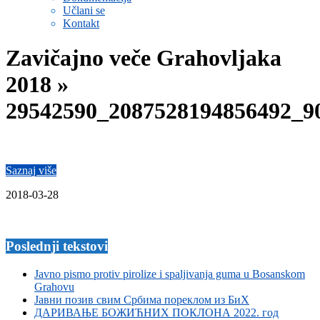
Učlani se
Kontakt
Zavičajno veče Grahovljaka
2018 »
29542590_2087528194856492_9
Saznaj više
2018-03-28
Poslednji tekstovi
Javno pismo protiv pirolize i spaljivanja guma u Bosanskom
Grahovu
Јавни позив свим Србима пореклом из БиХ
ДАРИВАЊЕ БОЖИЋНИХ ПОКЛОНА 2022. год