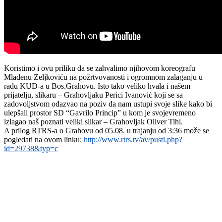
Koristimo i ovu priliku da se zahvalimo njihovom koreografu
Mladenu Zeljkoviću na požrtvovanosti i ogromnom zalaganju u
radu KUD-a u Bos.Grahovu. Isto tako veliko hvala i našem
prijatelju, slikaru – Grahovljaku Perici Ivanović koji se sa
zadovoljstvom odazvao na poziv da nam ustupi svoje slike kako bi
ulepšali prostor SD “Gavrilo Princip” u kom je svojevremeno
izlagao naš poznati veliki slikar – Grahovljak Oliver Tihi.
A prilog RTRS-a o Grahovu od 05.08. u trajanju od 3:36 može se
pogledati na ovom linku:
http://www.rtrs.tv/av/pusti.php?
id=29738&typ=c