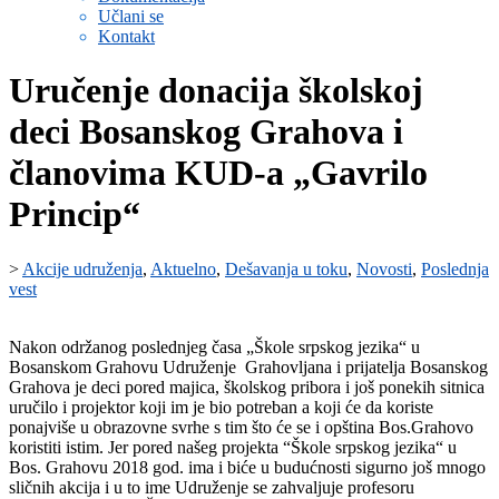
Učlani se
Kontakt
Uručenje donacija školskoj
deci Bosanskog Grahova i
članovima KUD-a „Gavrilo
Princip“
>
Akcije udruženja
,
Aktuelno
,
Dešavanja u toku
,
Novosti
,
Poslednja
vest
Nakon održanog poslednjeg časa „Škole srpskog jezika“ u
Bosanskom Grahovu Udruženje Grahovljana i prijatelja Bosanskog
Grahova je deci pored majica, školskog pribora i još ponekih sitnica
uručilo i projektor koji im je bio potreban a koji će da koriste
ponajviše u obrazovne svrhe s tim što će se i opština Bos.Grahovo
koristiti istim. Jer pored našeg projekta “Škole srpskog jezika“ u
Bos. Grahovu 2018 god. ima i biće u budućnosti sigurno još mnogo
sličnih akcija i u to ime Udruženje se zahvaljuje profesoru