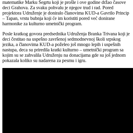
matematike Marku Šegrtu koji je prošle i ove godine držao časove
deci Grahova. Za svaku pohvalu je njegov trud i rad. Pored
projektora Udruženje je doniralo članovima KUD-a Gavrilo Princip
– Tapan, vrstu bubnja koji će im koristiti pored već donirane
harmonike za kulturno umetnički program.
Posle kratkog govora predsednika Udruženja Branka Trivana koji je
deci čestitao na uspešno završenoj sedmodnevnoj školi srpskog
jezika, a članovima KUD-a poželeo još mnogo lepih i uspešnih
nastupa, deca su priredila kratki kulturno – umetnički program sa
kojim su se zahvalila Udruženju na donacijama gde su još jednom
pokazala koliko su nadarena za pesmu i igru.