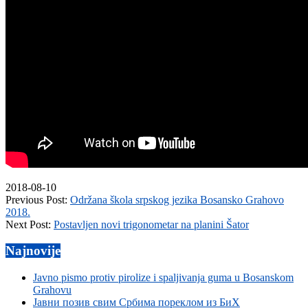
2018-08-10
Previous Post:
Održana škola srpskog jezika Bosansko Grahovo
2018.
Next Post:
Postavljen novi trigonometar na planini Šator
Najnovije
Javno pismo protiv pirolize i spaljivanja guma u Bosanskom
Grahovu
Јавни позив свим Србима пореклом из БиХ