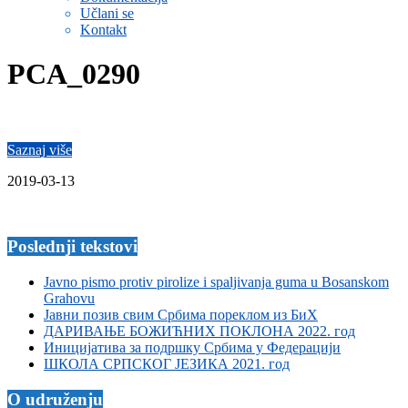
Učlani se
Kontakt
PCA_0290
Saznaj više
2019-03-13
Poslednji tekstovi
Javno pismo protiv pirolize i spaljivanja guma u Bosanskom
Grahovu
Јавни позив свим Србима пореклом из БиХ
ДАРИВАЊЕ БОЖИЋНИХ ПОКЛОНА 2022. год
Иницијатива за подршку Србима у Федерацији
ШКОЛА СРПСКОГ ЈЕЗИКА 2021. год
O udruženju