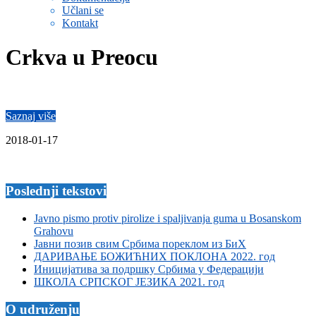
Učlani se
Kontakt
Crkva u Preocu
Saznaj više
2018-01-17
Poslednji tekstovi
Javno pismo protiv pirolize i spaljivanja guma u Bosanskom
Grahovu
Јавни позив свим Србима пореклом из БиХ
ДАРИВАЊЕ БОЖИЋНИХ ПОКЛОНА 2022. год
Иницијатива за подршку Србима у Федерацији
ШКОЛА СРПСКОГ ЈЕЗИКА 2021. год
O udruženju