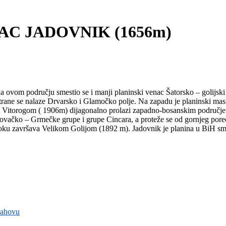
AC JADOVNIK (1656m)
ovom području smestio se i manji planinski venac Šatorsko – golijski 
 strane se nalaze Drvarsko i Glamočko polje. Na zapadu je planinski ma
sa Vitorogom ( 1906m) dijagonalno prolazi zapadno-bosanskim područje
ovačko – Grmečke grupe i grupe Cincara, a proteže se od gornjeg poreč
stoku završava Velikom Golijom (1892 m). Jadovnik je planina u BiH 
rahovu