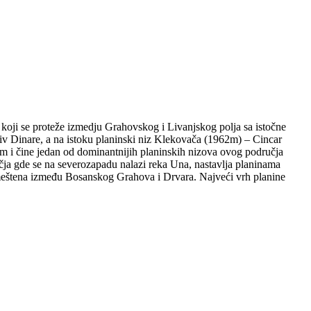
koji se proteže izmedju Grahovskog i Livanjskog polja sa istočne
siv Dinare, a na istoku planinski niz Klekovača (1962m) – Cincar
m i čine jedan od dominantnijih planinskih nizova ovog područja
ja gde se na severozapadu nalazi reka Una, nastavlja planinama
smeštena između Bosanskog Grahova i Drvara. Najveći vrh planine