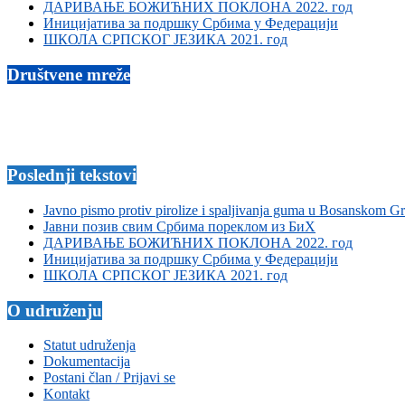
ДАРИВАЊЕ БОЖИЋНИХ ПОКЛОНА 2022. год
Иницијатива за подршку Србима у Федерацији
ШКОЛА СРПСКОГ ЈЕЗИКА 2021. год
Društvene mreže
Poslednji tekstovi
Javno pismo protiv pirolize i spaljivanja guma u Bosanskom G
Јавни позив свим Србима пореклом из БиХ
ДАРИВАЊЕ БОЖИЋНИХ ПОКЛОНА 2022. год
Иницијатива за подршку Србима у Федерацији
ШКОЛА СРПСКОГ ЈЕЗИКА 2021. год
O udruženju
Statut udruženja
Dokumentacija
Postani član / Prijavi se
Kontakt