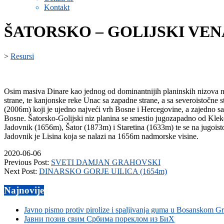
Kontakt
ŠATORSKO – GOLIJSKI VEN
>
Resursi
Osim masiva Dinare kao jednog od dominantnijih planinskih nizova na 
strane, te kanjonske reke Unac sa zapadne strane, a sa severoistočne
(2006m) koji je ujedno najveći vrh Bosne i Hercegovine, a zajedno 
Bosne. Šatorsko-Golijski niz planina se smestio jugozapadno od Klek
Jadovnik (1656m), Šator (1873m) i Staretina (1633m) te se na jugoi
Jadovnik je Lisina koja se nalazi na 1656m nadmorske visine.
2020-06-06
Previous Post:
SVETI DAMJAN GRAHOVSKI
Next Post:
DINARSKO GORJE UILICA (1654m)
Najnovije
Javno pismo protiv pirolize i spaljivanja guma u Bosanskom G
Јавни позив свим Србима пореклом из БиХ