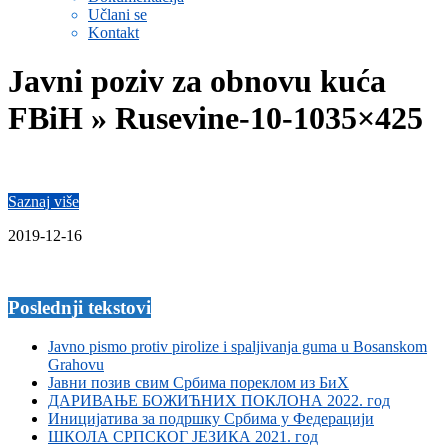
Učlani se
Kontakt
Javni poziv za obnovu kuća
FBiH »
Rusevine-10-1035×425
Saznaj više
2019-12-16
Poslednji tekstovi
Javno pismo protiv pirolize i spaljivanja guma u Bosanskom
Grahovu
Јавни позив свим Србима пореклом из БиХ
ДАРИВАЊЕ БОЖИЋНИХ ПОКЛОНА 2022. год
Иницијатива за подршку Србима у Федерацији
ШКОЛА СРПСКОГ ЈЕЗИКА 2021. год