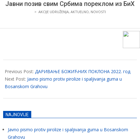
I
Јавни позив свим Србима пореклом из БиХ
>
AKCIJE UDRUŽENJA
,
AKTUELNO
,
NOVOSTI
PRIJATELJA
BOSANSKOG
GRAHOVA
2022-
03-
Previous Post:
ДАРИВАЊЕ БОЖИЋНИХ ПОКЛОНА 2022. год
30
Next Post:
Javno pismo protiv pirolize i spaljivanja guma u
Bosanskom Grahovu
NAJNOVIJE
Javno pismo protiv pirolize i spaljivanja guma u Bosanskom
Grahovu