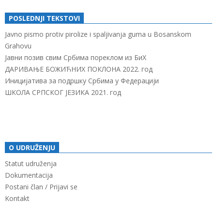
POSLEDNJI TEKSTOVI
Javno pismo protiv pirolize i spaljivanja guma u Bosanskom
Grahovu
Јавни позив свим Србима пореклом из БиХ
ДАРИВАЊЕ БОЖИЋНИХ ПОКЛОНА 2022. год
Иницијатива за подршку Србима у Федерацији
ШКОЛА СРПСКОГ ЈЕЗИКА 2021. год
O UDRUŽENJU
Statut udruženja
Dokumentacija
Postani član / Prijavi se
Kontakt