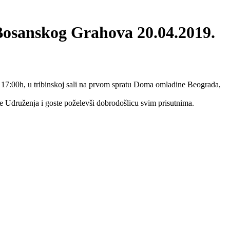
Bosanskog Grahova 20.04.2019.
 17:00h, u tribinskoj sali na prvom spratu Doma omladine Beograda,
 Udruženja i goste poželevši dobrodošlicu svim prisutnima.