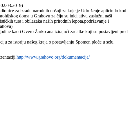
i 02.03.2019)
dionice za izradu narodnih nošnji za koje je Udruženje apliciralo kod
rohijskog doma u Grahovu za čiju su inicijativu zaslužni naši
tičkih tura i obilazaka naših prirodnih lepota,podržavanje i
rahova)
dine kao i Gvero Žarko analizirajući zadatke koji su postavljeni pred
iju za istoriju našeg kraja o postavljanju Spomen ploče u selu
zentaciji
http://www.grahovo.org/dokumentacija/