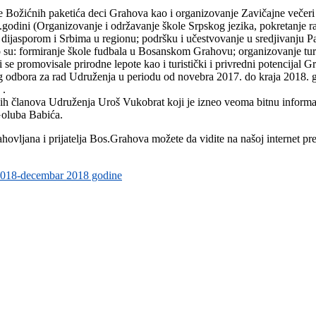
e Božićnih paketića deci Grahova kao i organizovanje Zavičajne večer
godini (Organizovanje i održavanje škole Srpskog jezika, pokretanje ra
 dijasporom i Srbima u regionu; podršku i učestvovanje u sredjivanju Pa
o su: formiranje škole fudbala u Bosanskom Grahovu; organizovanje turis
se promovisale prirodne lepote kao i turistički i privredni potencijal G
g odbora za rad Udruženja u periodu od novebra 2017. do kraja 2018. go
 .
nih članova Udruženja Uroš Vukobrat koji je izneo veoma bitnu informac
Goluba Babića.
vljana i prijatelja Bos.Grahova možete da vidite na našoj internet pre
 2018-decembar 2018 godine