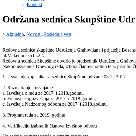
Kontakt
Održana sednica Skupštine Udru
>
Aktuelno
,
Novosti
,
Poslednja vest
Redovna sednica skupštine Udruženja Grahovljana i prijatelja Bosan
ul.Makedonska br.22.
Redovnu sednicu Skupštine otvorio je predsednik Udruženja Grahovlja
Nakon usvajanja Dnevnog reda, izbora članova radnih tela, prisutni čl
1. Usvajanje zapisnika sa sednice Skupštine održane 08.12.2017.
2. Razmatranje i usvajanje:
a. Izveštaja o radu za 2017. i 2018.godinu,
b. Finansijskog izveštaja za 2017. i 2018.godinu,
c. Izveštaja Nadzornog odbora za 2017. i 2018.godinu,
3. Program rada za 2019. godinu,
4. Verifikaciju izabranih članova Izvršnog odbora