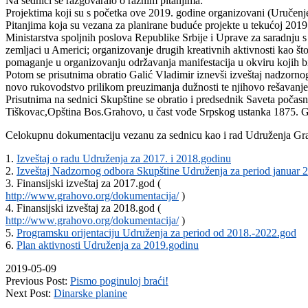
Na sednici se razgovaralo o raznim pitanjima:
Projektima koji su s početka ove 2019. godine organizovani (Uručenj
Pitanjima koja su vezana za planirane buduće projekte u tekućoj 2019.
Ministarstva spoljnih poslova Republike Srbije i Uprave za saradnju s
zemljaci u Americi; organizovanje drugih kreativnih aktivnosti kao št
pomaganje u organizovanju održavanja manifestacija u okviru kojih bi 
Potom se prisutnima obratio Galić Vladimir iznevši izveštaj nadzorno
novo rukovodstvo prilikom preuzimanja dužnosti te njihovo rešavanje
Prisutnima na sednici Skupštine se obratio i predsednik Saveta počas
Tiškovac,Opština Bos.Grahovo, u čast vođe Srpskog ustanka 1875. 
Celokupnu dokumentaciju vezanu za sednicu kao i rad Udruženja Graho
1.
Izveštaj o radu Udruženja za 2017. i 2018.godinu
2.
Izveštaj Nadzornog odbora Skupštine Udruženja za period januar
3. Finansijski izveštaj za 2017.god (
http://www.grahovo.org/dokumentacija/
)
4. Finansijski izveštaj za 2018.god (
http://www.grahovo.org/dokumentacija/
)
5.
Programsku orijentaciju Udruženja za period od 2018.-2022.god
6.
Plan aktivnosti Udruženja za 2019.godinu
2019-05-09
Previous Post:
Pismo poginuloj braći!
Next Post:
Dinarske planine