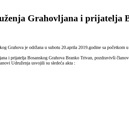
ženja Grahovljana i prijatelja 
skog Grahova je održana u subotu 20.aprila 2019.godine sa početkom u
na i prijatelja Bosanskog Grahova Branko Trivan, pozdravivši članove
anovi Udruženja usvojili su sledeća akta :