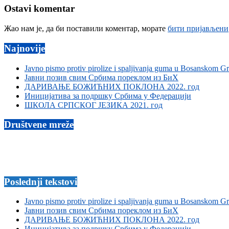
Ostavi komentar
Жао нам је, да би поставили коментар, морате
бити пријављени
Najnovije
Javno pismo protiv pirolize i spaljivanja guma u Bosanskom G
Јавни позив свим Србима пореклом из БиХ
ДАРИВАЊЕ БОЖИЋНИХ ПОКЛОНА 2022. год
Иницијатива за подршку Србима у Федерацији
ШКОЛА СРПСКОГ ЈЕЗИКА 2021. год
Društvene mreže
Poslednji tekstovi
Javno pismo protiv pirolize i spaljivanja guma u Bosanskom G
Јавни позив свим Србима пореклом из БиХ
ДАРИВАЊЕ БОЖИЋНИХ ПОКЛОНА 2022. год
Иницијатива за подршку Србима у Федерацији