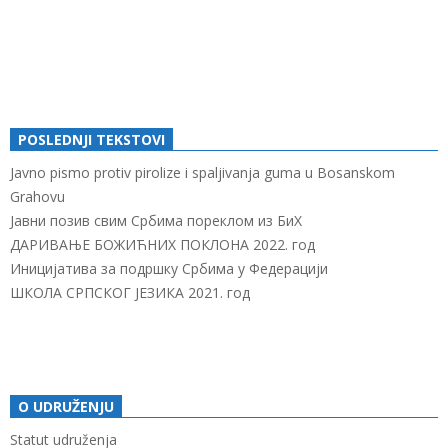
POSLEDNJI TEKSTOVI
Javno pismo protiv pirolize i spaljivanja guma u Bosanskom
Grahovu
Јавни позив свим Србима пореклом из БиХ
ДАРИВАЊЕ БОЖИЋНИХ ПОКЛОНА 2022. год
Иницијатива за подршку Србима у Федерацији
ШКОЛА СРПСКОГ ЈЕЗИКА 2021. год
O UDRUŽENJU
Statut udruženja