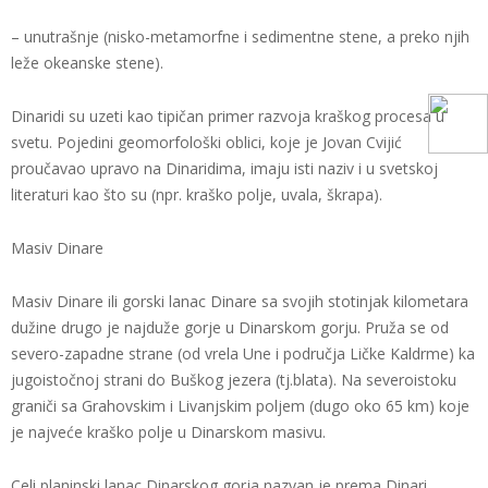
– unutrašnje (nisko-metamorfne i sedimentne stene, a preko njih
leže okeanske stene).
Dinaridi su uzeti kao tipičan primer razvoja kraškog procesa u
svetu. Pojedini geomorfološki oblici, koje je Jovan Cvijić
proučavao upravo na Dinaridima, imaju isti naziv i u svetskoj
literaturi kao što su (npr. kraško polje, uvala, škrapa).
Masiv Dinare
Masiv Dinare ili gorski lanac Dinare sa svojih stotinjak kilometara
dužine drugo je najduže gorje u Dinarskom gorju. Pruža se od
severo-zapadne strane (od vrela Une i područja Ličke Kaldrme) ka
jugoistočnoj strani do Buškog jezera (tj.blata). Na severoistoku
graniči sa Grahovskim i Livanjskim poljem (dugo oko 65 km) koje
je najveće kraško polje u Dinarskom masivu.
Celi planinski lanac Dinarskog gorja nazvan je prema Dinari