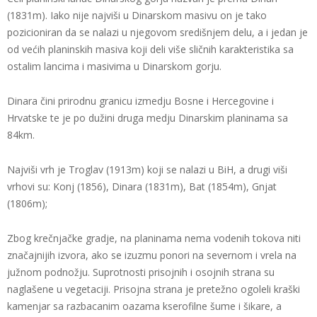
(1831m). Iako nije najviši u Dinarskom masivu on je tako
pozicioniran da se nalazi u njegovom središnjem delu, a i jedan je
od većih planinskih masiva koji deli više sličnih karakteristika sa
ostalim lancima i masivima u Dinarskom gorju.
Dinara čini prirodnu granicu izmedju Bosne i Hercegovine i
Hrvatske te je po dužini druga medju Dinarskim planinama sa
84km.
Najviši vrh je Troglav (1913m) koji se nalazi u BiH, a drugi viši
vrhovi su: Konj (1856), Dinara (1831m), Bat (1854m), Gnjat
(1806m);
Zbog krečnjačke gradje, na planinama nema vodenih tokova niti
značajnijih izvora, ako se izuzmu ponori na severnom i vrela na
južnom podnožju. Suprotnosti prisojnih i osojnih strana su
naglašene u vegetaciji. Prisojna strana je pretežno ogoleli kraški
kamenjar sa razbacanim oazama kserofilne šume i šikare, a