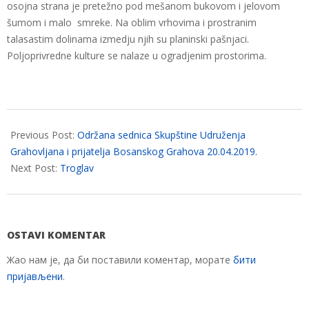
osojna strana je pretežno pod mešanom bukovom i jelovom
šumom i malo smreke. Na oblim vrhovima i prostranim
talasastim dolinama izmedju njih su planinski pašnjaci.
Poljoprivredne kulture se nalaze u ogradjenim prostorima.
2019-
05-
Previous Post:
Održana sednica Skupštine Udruženja
16
Grahovljana i prijatelja Bosanskog Grahova 20.04.2019.
Next Post:
Troglav
OSTAVI KOMENTAR
Жао нам је, да би поставили коментар, морате
бити
пријављени
.