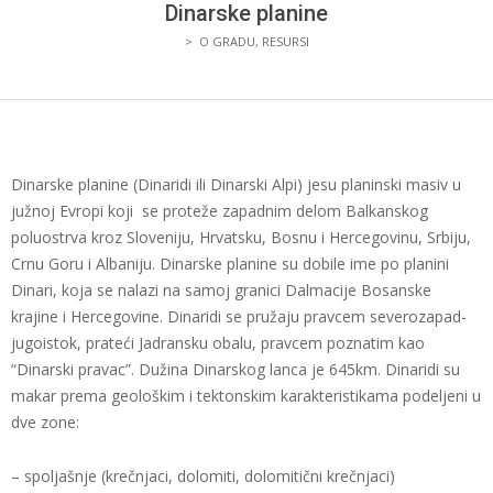
I
Dinarske planine
>
O GRADU
,
RESURSI
PRIJATELJA
BOSANSKOG
GRAHOVA
Dinarske planine (Dinaridi ili Dinarski Alpi) jesu planinski masiv u
južnoj Evropi koji se proteže zapadnim delom Balkanskog
poluostrva kroz Sloveniju, Hrvatsku, Bosnu i Hercegovinu, Srbiju,
Crnu Goru i Albaniju. Dinarske planine su dobile ime po planini
Dinari, koja se nalazi na samoj granici Dalmacije Bosanske
krajine i Hercegovine. Dinaridi se pružaju pravcem severozapad-
jugoistok, prateći Jadransku obalu, pravcem poznatim kao
“Dinarski pravac”. Dužina Dinarskog lanca je 645km. Dinaridi su
makar prema geološkim i tektonskim karakteristikama podeljeni u
dve zone:
– spoljašnje (krečnjaci, dolomiti, dolomitični krečnjaci)