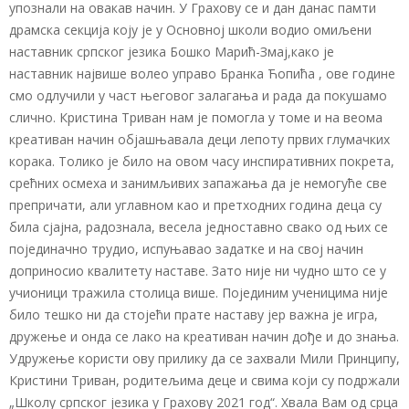
упознали на овакав начин. У Грахову се и дан данас памти
драмска секција коју је у Основној школи водио омиљени
наставник српског језика Бошко Марић-Змај,како је
наставник највише волео управо Бранка Ћопића , ове године
смо одлучили у част његовог залагања и рада да покушамо
слично. Кристина Триван нам је помогла у томе и на веома
креативан начин објашњавала деци лепоту првих глумачких
корака. Толико је било на овом часу инспиративних покрета,
срећних осмеха и занимљивих запажања да је немогуће све
препричати, али углавном као и претходних година деца су
била сјајна, радознала, весела једноставно свако од њих се
појединачно трудио, испуњавао задатке и на свој начин
доприносио квалитету наставе. Зато није ни чудно што се у
учионици тражила столица више. Појединим ученицима није
било тешко ни да стојећи прате наставу јер важна је игра,
дружење и онда се лако на креативан начин дође и до знања.
Удружење користи ову прилику да се захвали Мили Принципу,
Кристини Триван, родитељима деце и свима који су подржали
„Школу српског језика у Грахову 2021 год“. Хвала Вам од срца