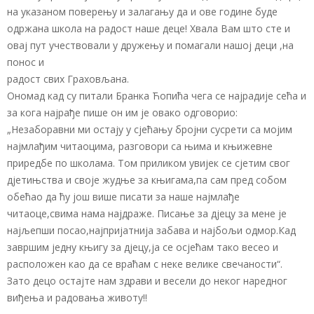
на указаном поверењу и залагању да и ове године буде
одржана школа на радост наше деце! Хвала Вам што сте и
овај пут учествовали у дружењу и помагали нашој деци ,на
понос и
радост свих Граховљана.
Ономад кад су питали Бранка Ћопића чега се најрадије сећа и
за кога најрађе пише он им је овако одговорио:
„Незаборавни ми остају у сјећању бројни сусрети са мојим
најмлађим читаоцима, разговори са њима и књижевне
приредбе по школама. Том приликом увијек се сјетим свог
дјетињства и своје жудње за књигама,па сам пред собом
обећао да ћу још више писати за наше најмлађе
читаоце,свима нама најдраже. Писање за дјецу за мене је
најљепши посао,најпријатнија забава и најбољи одмор.Кад
завршим једну књигу за дјецу,ја се осјећам тако весео и
расположен као да се враћам с неке велике свечаности“.
Зато децо остајте нам здрави и весели до неког наредног
виђења и радовања животу!!