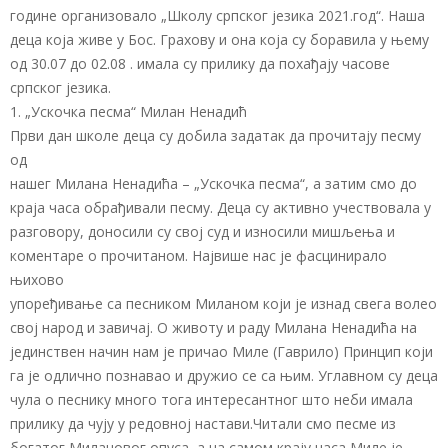
године организовало „Школу српског језика 2021.год“. Наша
деца која живе у Бос. Грахову и она која су боравила у њему
од 30.07 до 02.08 . имала су прилику да похађају часове
српског језика.
1. „Ускочка песма“ Милан Ненадић
Први дан школе деца су добила задатак да прочитају песму
од
нашег Милана Ненадића – „Ускочка песма“, а затим смо до
краја часа обрађивали песму. Деца су активно учествовала у
разговору, доносили су свој суд и износили мишљења и
коментаре о прочитаном. Највише нас је фасцинирало
њихово
упоређивање са песником Миланом који је изнад свега волео
свој народ и завичај. О животу и раду Милана Ненадића на
јединствен начин нам је причао Миле (Гаврило) Принцип који
га је одлично познавао и дружио се са њим. Углавном су деца
чула о песнику много тога интересантног што неби имала
прилику да чују у редовној настави.Читали смо песме из
богатог Милановог опуса, а на самом крају часа Миле је