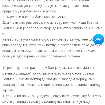
изрецитовао деци песму коју је написао у помен свом
пријатељу и добио велики аплауз.
2. “Мјесец и његова бака“Бранко Ћопић
Други дан смо разговарали о животу великог писца Бранка
Ћопића који је проводио своје детињство слично свима нама
и
управо то је ученицима било занимљиво да чују. Анегдоте из
пишчевог детињства су их потпуно растеретиле тако да су са
великом пажњом и позитивнoм енергијом коментарисали
поему и одговарали на сва постављена питања!
3.Tрећег дана по распореду биo је драмски текст „Мачак
отишао у хајдуке“ по мотивима истоимене басне Бранка
Ћопића. Немамо обичај да два дана заредом обрађујемо
дела од истог писца , али ове године смо направили изнимку
јер смо
хтели да по први пут уведемо децу у игру глуме. Ову басну су
многи ученици радили у редовној настави , али је нису