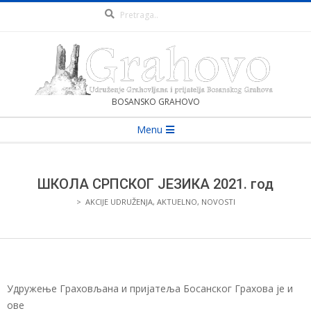
Pretraga
Skip
to
content
UDRUŽENJE
BOSANSKO GRAHOVO
Secondary
Menu
GRAHOVLJAKA
Navigation
Menu
I
ШКОЛА СРПСКОГ ЈЕЗИКА 2021. год
>
AKCIJE UDRUŽENJA
,
AKTUELNO
,
NOVOSTI
PRIJATELJA
BOSANSKOG
GRAHOVA
Удружење Граховљана и пријатеља Босанског Грахова je и
ове