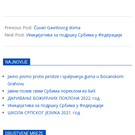
2021-
08-
Previous Post:
Čuvari Gavrilovog doma
10
Next Post:
Иницијатива за подршку Србима у Федерацији
NAJNOVIJE
Javno pismo protiv pirolize i spaljivanja guma u Bosanskom
Grahovu
Јавни позив свим Србима пореклом из БиХ
ДАРИВАЊЕ БОЖИЋНИХ ПОКЛОНА 2022. год
Иницијатива за подршку Србима у Федерацији
ШКОЛА СРПСКОГ ЈЕЗИКА 2021. год
DRUŠTVENE MREŽE