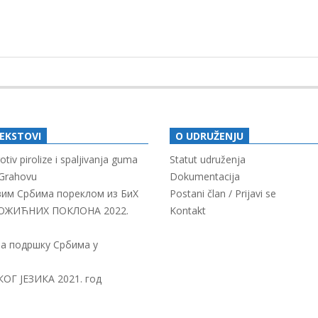
TEKSTOVI
O UDRUŽENJU
tiv pirolize i spaljivanja guma
Statut udruženja
Grahovu
Dokumentacija
свим Србима пореклом из БиХ
Postani član / Prijavi se
ОЖИЋНИХ ПОКЛОНА 2022.
Kontakt
за подршку Србима у
Г ЈЕЗИКА 2021. год