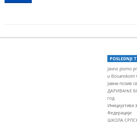
2017-
12-
23
POSLEDNJI 
Javno pismo pro
u Bosanskom 
Јавни позив 
ДАРИВАЊЕ Б
год
Иницијатива 
Федерацији
ШКОЛА СРПСКО