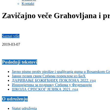
Kontakt
Zavičajno veče Grahovljana i p
Saznaj više
2019-03-07
Poslednji tekstovi
Javno pismo protiv pirolize i spaljivanja guma u Bosanskom G
Јавни позив свим Србима пореклом из БиХ
ДАРИВАЊЕ БОЖИЋНИХ ПОКЛОНА 2022. год
Иницијатива за подршку Србима у Федерацији
ШКОЛА СРПСКОГ ЈЕЗИКА 2021. год
O udruženju
Statut udruženja