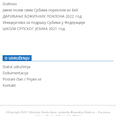
Grahovu
Јавни позив свим Србима пореклом из БиХ
ДАРИВАЊЕ БОЖИЋНИХ ПОКЛОНА 2022. год
Иницијатива за подршку Србима у Федерацији
ШКОЛА СРПСКОГ ЈЕЗИКА 2021. год
O UDRUŽENJU
Statut udruženja
Dokumentacija
Postani član / Prijavi se
Kontakt
©Copyright 2018. Udruženje Grahovljana i prijatelja Bosanskog Grahova – Sva prava
zadržana. Design & Powered by
MSrbija
.