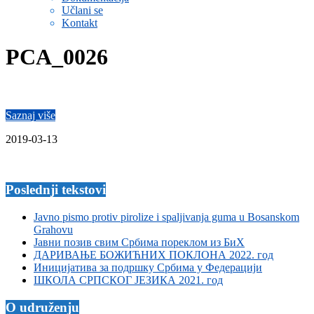
Učlani se
Kontakt
PCA_0026
Saznaj više
2019-03-13
Poslednji tekstovi
Javno pismo protiv pirolize i spaljivanja guma u Bosanskom
Grahovu
Јавни позив свим Србима пореклом из БиХ
ДАРИВАЊЕ БОЖИЋНИХ ПОКЛОНА 2022. год
Иницијатива за подршку Србима у Федерацији
ШКОЛА СРПСКОГ ЈЕЗИКА 2021. год
O udruženju