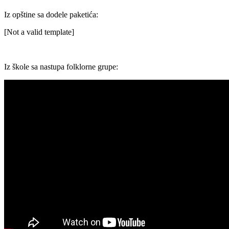
Iz opštine sa dodele paketića:
[Not a valid template]
Iz škole sa nastupa folklorne grupe: