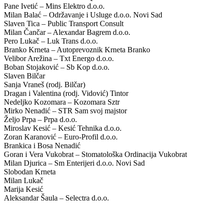
Pane Ivetić – Mins Elektro d.o.o.
Milan Balać – Održavanje i Usluge d.o.o. Novi Sad
Slaven Tica – Public Transport Consult
Milan Čančar – Alexandar Bagrem d.o.o.
Pero Lukač – Luk Trans d.o.o.
Branko Krneta – Autoprevoznik Krneta Branko
Velibor Arežina – Txt Energo d.o.o.
Boban Stojaković – Sb Kop d.o.o.
Slaven Bilčar
Sanja Vraneš (rodj. Bilčar)
Dragan i Valentina (rodj. Vidović) Tintor
Nedeljko Kozomara – Kozomara Sztr
Mirko Nenadić – STR Sam svoj majstor
Željo Prpa – Prpa d.o.o.
Miroslav Kesić – Kesić Tehnika d.o.o.
Zoran Karanović – Euro-Profil d.o.o.
Brankica i Bosa Nenadić
Goran i Vera Vukobrat – Stomatološka Ordinacija Vukobrat
Milan Djurica – Sm Enterijeri d.o.o. Novi Sad
Slobodan Krneta
Milan Lukač
Marija Kesić
Aleksandar Šaula – Selectra d.o.o.