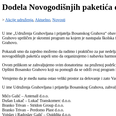
Dodela Novogodišnjih paketića
>
Akcije udruženja
,
Aktuelno
,
Novosti
U ime „Udruženja Grahovljana i prijatelja Bosanskog Grahova“ oba
Grahovo upriličen je skromni program na kojem je nastupala školska f
Grahovo.
Pokazali smo da zajedno možemo da radimo i praktično za par nedelja
novogodišnjih paketića uspeli smo da organizujemo i nabavku harmoni
Ovom prilikom se zahvaljujemo svim donatorima na pruženoj podršci
Opštini Bosansko Grahovo koji su pomogli da se održi ovaj program i
Verujemo da je među nama ostao veliki prostor za delovanje i zato
U ime Udruženja Grahovljana i prijatelja Bosanskog Grahova, zahvalju
Mićo Galić – Antenall d.o.o.
Dušan Lukač – Lukač Transkomerc d.o.o.
Branko Trivan – Stridon Group d.o.o.
Branko Trivan – Perdomo Plast d.o.o.
Voislav i Radoslav Galić – Quiddita d.o.o.