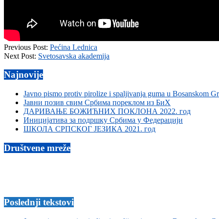
2017-
Previous Post:
Pećina Lednica
12-
Next Post:
Svetosavska akademija
30
Najnovije
Javno pismo protiv pirolize i spaljivanja guma u Bosanskom G
Јавни позив свим Србима пореклом из БиХ
ДАРИВАЊЕ БОЖИЋНИХ ПОКЛОНА 2022. год
Иницијатива за подршку Србима у Федерацији
ШКОЛА СРПСКОГ ЈЕЗИКА 2021. год
Društvene mreže
Poslednji tekstovi