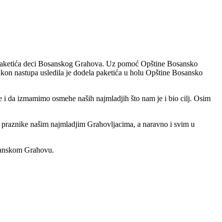
 paketića deci Bosanskog Grahova. Uz pomoć Opštine Bosansko
Nakon nastupa usledila je dodela paketića u holu Opštine Bosansko
 i da izmamimo osmehe naših najmladjih što nam je i bio cilj. Osim
praznike našim najmladjim Grahovljacima, a naravno i svim u
osanskom Grahovu.