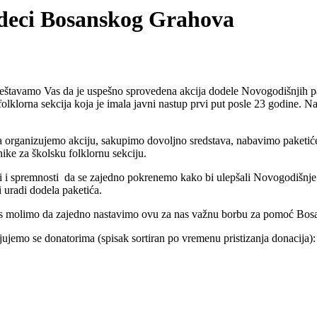
 deci Bosanskog Grahova
veštavamo Vas da je uspešno sprovedena akcija dodele Novogodišnjih
olklorna sekcija koja je imala javni nastup prvi put posle 23 godine. 
 organizujemo akciju, sakupimo dovoljno sredstava, nabavimo paketiće
ke za školsku folklornu sekciju.
 i spremnosti da se zajedno pokrenemo kako bi ulepšali Novogodišnje 
 uradi dodela paketića.
 Vas molimo da zajedno nastavimo ovu za nas važnu borbu za pomoć B
jemo se donatorima (spisak sortiran po vremenu pristizanja donacija):