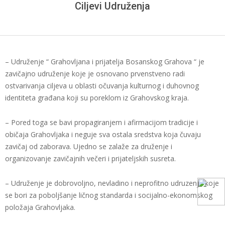
I
Ciljevi Udruženja
PRIJATELJA
BOSANSKOG
– Udruženje “ Grahovljana i prijatelja Bosanskog Grahova “ je
zavičajno udruženje koje je osnovano prvenstveno radi
GRAHOVA
ostvarivanja ciljeva u oblasti očuvanja kulturnog i duhovnog
identiteta građana koji su poreklom iz Grahovskog kraja.
– Pored toga se bavi propagiranjem i afirmacijom tradicije i
običaja Grahovljaka i neguje sva ostala sredstva koja čuvaju
zavičaj od zaborava. Ujedno se zalaže za druženje i
organizovanje zavičajnih večeri i prijateljskih susreta.
– Udruženje je dobrovoljno, nevladino i neprofitno udruzenje koje
se bori za poboljšanje ličnog standarda i socijalno-ekonomskog
položaja Grahovljaka.