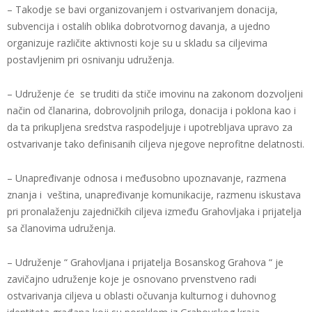
– Takodje se bavi organizovanjem i ostvarivanjem donacija,
subvencija i ostalih oblika dobrotvornog davanja, a ujedno
organizuje različite aktivnosti koje su u skladu sa ciljevima
postavljenim pri osnivanju udruženja.
– Udruženje će se truditi da stiče imovinu na zakonom dozvoljeni
način od članarina, dobrovoljnih priloga, donacija i poklona kao i
da ta prikupljena sredstva raspodeljuje i upotrebljava upravo za
ostvarivanje tako definisanih ciljeva njegove neprofitne delatnosti.
– Unapređivanje odnosa i međusobno upoznavanje, razmena
znanja i veština, unapređivanje komunikacije, razmenu iskustava
pri pronalaženju zajedničkih ciljeva između Grahovljaka i prijatelja
sa članovima udruženja.
– Udruženje “ Grahovljana i prijatelja Bosanskog Grahova “ je
zavičajno udruženje koje je osnovano prvenstveno radi
ostvarivanja ciljeva u oblasti očuvanja kulturnog i duhovnog