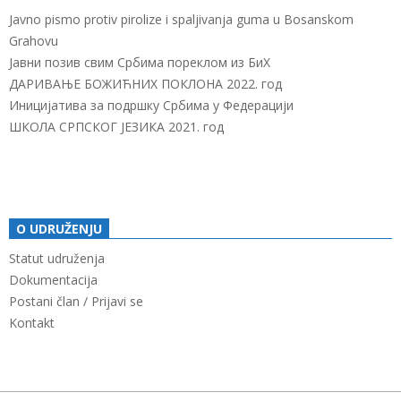
Javno pismo protiv pirolize i spaljivanja guma u Bosanskom
Grahovu
Јавни позив свим Србима пореклом из БиХ
ДАРИВАЊЕ БОЖИЋНИХ ПОКЛОНА 2022. год
Иницијатива за подршку Србима у Федерацији
ШКОЛА СРПСКОГ ЈЕЗИКА 2021. год
O UDRUŽENJU
Statut udruženja
Dokumentacija
Postani član / Prijavi se
Kontakt