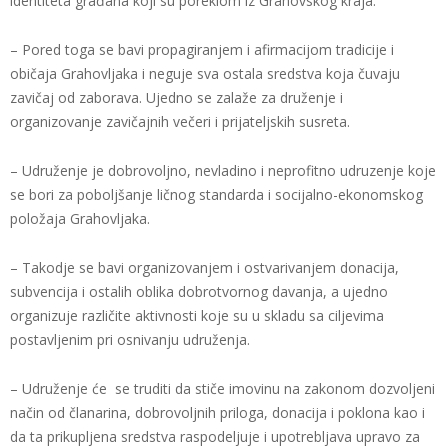
identiteta građana koji su poreklom iz Grahovskog kraja.
– Pored toga se bavi propagiranjem i afirmacijom tradicije i
običaja Grahovljaka i neguje sva ostala sredstva koja čuvaju
zavičaj od zaborava. Ujedno se zalaže za druženje i
organizovanje zavičajnih večeri i prijateljskih susreta.
– Udruženje je dobrovoljno, nevladino i neprofitno udruzenje koje
se bori za poboljšanje ličnog standarda i socijalno-ekonomskog
položaja Grahovljaka.
– Takodje se bavi organizovanjem i ostvarivanjem donacija,
subvencija i ostalih oblika dobrotvornog davanja, a ujedno
organizuje različite aktivnosti koje su u skladu sa ciljevima
postavljenim pri osnivanju udruženja.
– Udruženje će se truditi da stiče imovinu na zakonom dozvoljeni
način od članarina, dobrovoljnih priloga, donacija i poklona kao i
da ta prikupljena sredstva raspodeljuje i upotrebljava upravo za