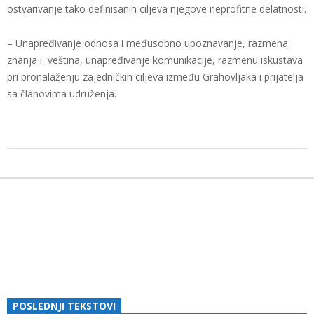
ostvarivanje tako definisanih ciljeva njegove neprofitne delatnosti.
– Unapređivanje odnosa i međusobno upoznavanje, razmena
znanja i veština, unapređivanje komunikacije, razmenu iskustava
pri pronalaženju zajedničkih ciljeva između Grahovljaka i prijatelja
sa članovima udruženja.
2018-
03-
06
POSLEDNJI TEKSTOVI