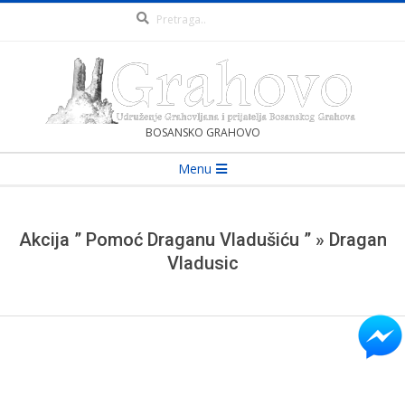
Pretraga
Skip
to
content
UDRUŽENJE
BOSANSKO GRAHOVO
Secondary
Menu
GRAHOVLJAKA
Navigation
Menu
I
Akcija ” Pomoć Draganu Vladušiću ” »
Dragan
Vladusic
PRIJATELJA
BOSANSKOG
GRAHOVA