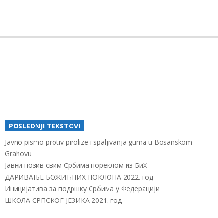
2018-
03-
04
POSLEDNJI TEKSTOVI
Javno pismo protiv pirolize i spaljivanja guma u Bosanskom
Grahovu
Јавни позив свим Србима пореклом из БиХ
ДАРИВАЊЕ БОЖИЋНИХ ПОКЛОНА 2022. год
Иницијатива за подршку Србима у Федерацији
ШКОЛА СРПСКОГ ЈЕЗИКА 2021. год