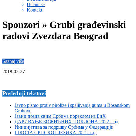
Učlani se
Kontakt
Sponzori »
Grubi građevinski
radovi Zvezdara Beograd
Saznaj više
2018-02-27
Poslednji tekstovi
Javno pismo protiv pirolize i spaljivanja guma u Bosanskom
Grahovu
Јавни позив свим Србима пореклом из БиХ
ДАРИВАЊЕ БОЖИЋНИХ ПОКЛОНА 2022. год
Иницијатива за подршку Србима у Федерацији
ШКОЛА СРПСКОГ ЈЕЗИКА 2021. год