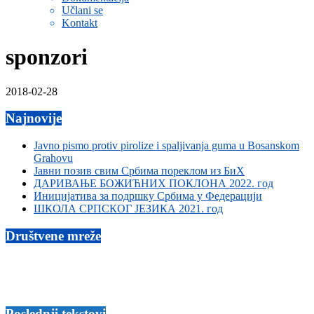
Učlani se
Kontakt
sponzori
2018-02-28
Najnovije
Javno pismo protiv pirolize i spaljivanja guma u Bosanskom
Grahovu
Јавни позив свим Србима пореклом из БиХ
ДАРИВАЊЕ БОЖИЋНИХ ПОКЛОНА 2022. год
Иницијатива за подршку Србима у Федерацији
ШКОЛА СРПСКОГ ЈЕЗИКА 2021. год
Društvene mreže
Poslednji tekstovi