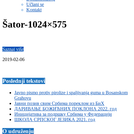
Učlani se
Kontakt
Šator-1024×575
Saznaj više
2019-02-06
Poslednji tekstovi
Javno pismo protiv pirolize i spaljivanja guma u Bosanskom
Grahovu
Јавни позив свим Србима пореклом из БиХ
ДАРИВАЊЕ БОЖИЋНИХ ПОКЛОНА 2022. год
Иницијатива за подршку Србима у Федерацији
ШКОЛА СРПСКОГ ЈЕЗИКА 2021. год
O udruženju