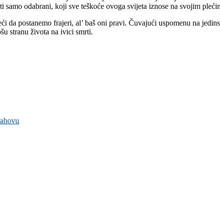
 samo odabrani, koji sve teškoće ovoga svijeta iznose na svojim pleći
eći da postanemo frajeri, al’ baš oni pravi. Čuvajući uspomenu na jedi
u stranu života na ivici smrti.
rahovu