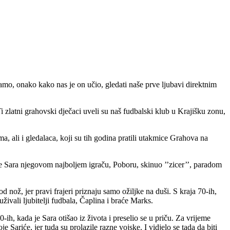
amo, onako kako nas je on učio, gledati naše prve ljubavi direktnim
i zlatni grahovski dječaci uveli su naš fudbalski klub u Krajišku zonu,
, ali i gledalaca, koji su tih godina pratili utakmice Grahova na
 je Sara njegovom najboljem igraču, Poboru, skinuo ’’zicer’’, paradom
d nož, jer pravi frajeri priznaju samo ožiljke na duši. S kraja 70-ih,
vali ljubitelji fudbala, Čaplina i braće Marks.
ih, kada je Sara otišao iz života i preselio se u priču. Za vrijeme
 Sariće, jer tuda su prolazile razne vojske. I vidjelo se tada da biti