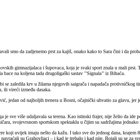
avali smo da zadjenemo prst za kajiš, onako kako to Sara čini i da prob
vskih gimnazijalaca i šupovaca, koja je svaki sport znala u mali prst. T
da bace na koljena tada drugoligaški sastav ’’Signala’’ iz Bihaća.
se zaledila krv u žilama njegovih saigrača i napadača protivničkog tima
 ili vireći između dasaka.
ć, jedan od najboljih trenera u Bosni, očajnički uhvatio za glavu, jer
e sve više udaljavala sa terena. Kao istinski frajer, nije želio da ide po
čara, svojevrsnom sportskom spektaklu u čijim su sadržajima jednako uži
ere koji uvijek imaju nešto da kažu. I tako sve do jednog dana, krajem 80-
raćali su Grahovljaci – i kad je trebalo i kad nije. Bojali su se za svoje