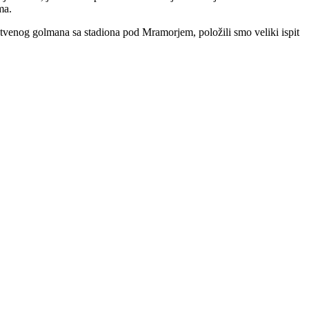
ma.
nstvenog golmana sa stadiona pod Mramorjem, položili smo veliki ispit