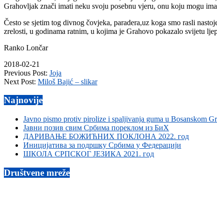
Grahovljak znači imati neku svoju posebnu vjeru, onu koju mogu imati
Često se sjetim tog divnog čovjeka, paradera,uz koga smo rasli nastoj
zrelosti, u godinama ratnim, u kojima je Grahovo pokazalo svijetu ljepš
Ranko Lončar
2018-02-21
Previous Post:
Joja
Next Post:
Miloš Bajić – slikar
Najnovije
Javno pismo protiv pirolize i spaljivanja guma u Bosanskom G
Јавни позив свим Србима пореклом из БиХ
ДАРИВАЊЕ БОЖИЋНИХ ПОКЛОНА 2022. год
Иницијатива за подршку Србима у Федерацији
ШКОЛА СРПСКОГ ЈЕЗИКА 2021. год
Društvene mreže