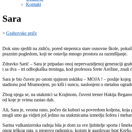
Kontakt
Sara
>
Grahovske priče
Dok smo sjedili na zidiću, pored stepenica stare osnovne škole, pokuš
praznim pogledom, koji ne ostavlja mnogo prostora za razmišljanje.
Zdravko Sarić – Sara je pripadao onoj neprevazidjenoj generaciji graho
i sa dva – tri odbojkaška treninga, kod profesora Srete Arežine, znali 
Sara je bio čuven po onom sjajnom uskliku – MOJA ! – poslije kojeg bi 
stadionu pod Mramorjem, po kiši i suncu, naslonjeni o metalnu ogradu,
Zbog njega se, na utakmici sa Krajinom, čuveni trener Hakija Beganovi
od koje je svima zastao dah.
Ali, Sara je, veoma rano, počeo da kuburi sa povredom koljena, koja ga j
mogli smo ga vidjeti još jedino na utakmicama izmedju šofera i mehani
Sarina vulkanizerska radnja bila je dom za sve ljubitelje sporta i šmek
onog teškog rata, u njegovu radionicu, kojom je gazdovao brat Krešo, nav