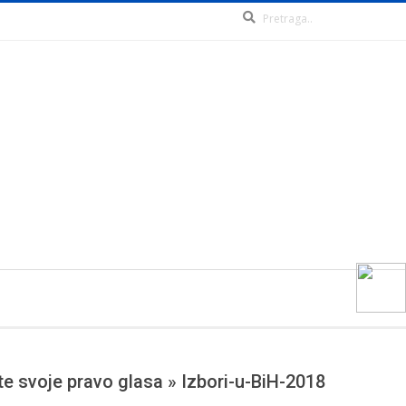
Pr
ste svoje pravo glasa »
Izbori-u-BiH-2018