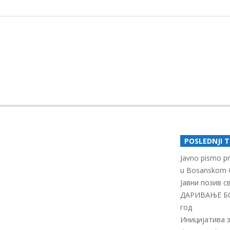
BOSANSKOG
GRAHOVA
2018-
06-
05
POSLEDNJI 
Javno pismo pro
u Bosanskom 
Јавни позив 
ДАРИВАЊЕ Б
год
Иницијатива 