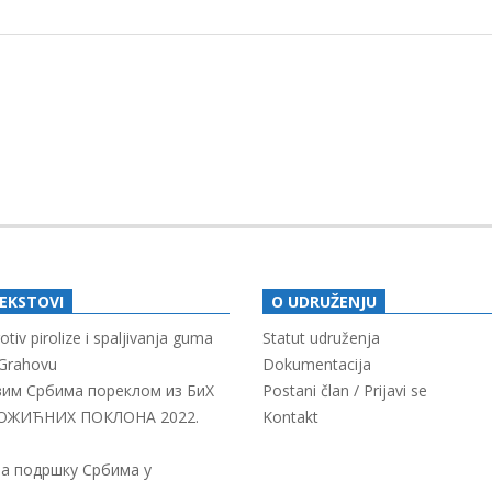
TEKSTOVI
O UDRUŽENJU
tiv pirolize i spaljivanja guma
Statut udruženja
Grahovu
Dokumentacija
свим Србима пореклом из БиХ
Postani član / Prijavi se
ОЖИЋНИХ ПОКЛОНА 2022.
Kontakt
за подршку Србима у