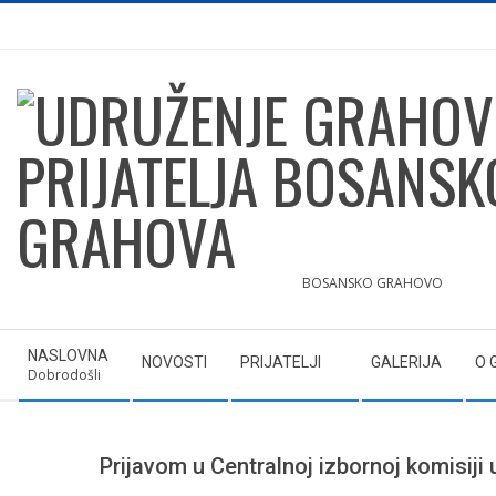
Skip
to
content
UDRUŽENJE
BOSANSKO GRAHOVO
GRAHOVLJAKA
Secondary
NASLOVNA
NOVOSTI
PRIJATELJI
GALERIJA
O 
Navigation
Dobrodošli
I
Menu
PRIJATELJA
Prijavom u Centralnoj izbornoj komisiji 