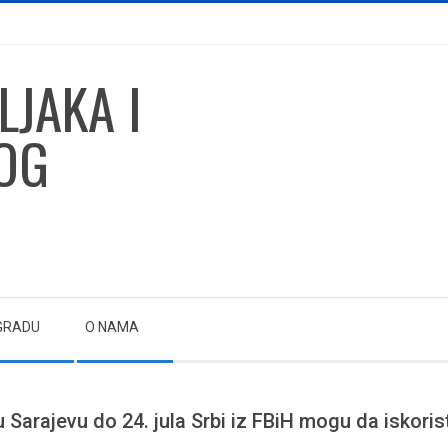
GRADU
O NAMA
u Sarajevu do 24. jula Srbi iz FBiH mogu da iskori