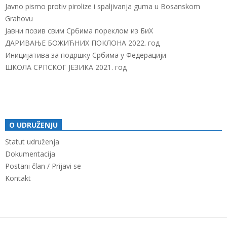
Javno pismo protiv pirolize i spaljivanja guma u Bosanskom
Grahovu
Јавни позив свим Србима пореклом из БиХ
ДАРИВАЊЕ БОЖИЋНИХ ПОКЛОНА 2022. год
Иницијатива за подршку Србима у Федерацији
ШКОЛА СРПСКОГ ЈЕЗИКА 2021. год
O UDRUŽENJU
Statut udruženja
Dokumentacija
Postani član / Prijavi se
Kontakt