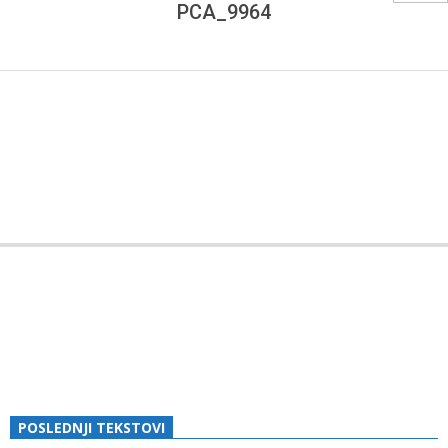
I
PCA_9964
PRIJATELJA
BOSANSKOG
GRAHOVA
2019-
03-
13
POSLEDNJI TEKSTOVI