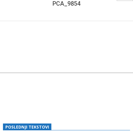
I
PCA_9854
PRIJATELJA
BOSANSKOG
GRAHOVA
2019-
03-
13
POSLEDNJI TEKSTOVI