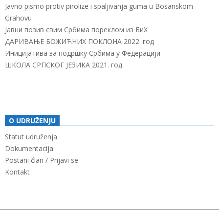
Javno pismo protiv pirolize i spaljivanja guma u Bosanskom
Grahovu
Јавни позив свим Србима пореклом из БиХ
ДАРИВАЊЕ БОЖИЋНИХ ПОКЛОНА 2022. год
Иницијатива за подршку Србима у Федерацији
ШКОЛА СРПСКОГ ЈЕЗИКА 2021. год
O UDRUŽENJU
Statut udruženja
Dokumentacija
Postani član / Prijavi se
Kontakt