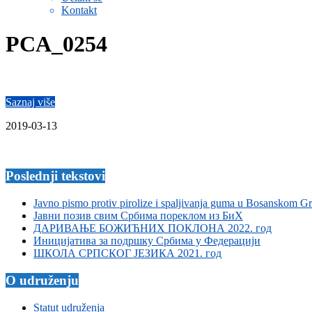
Kontakt
PCA_0254
Saznaj više
2019-03-13
Poslednji tekstovi
Javno pismo protiv pirolize i spaljivanja guma u Bosanskom G
Јавни позив свим Србима пореклом из БиХ
ДАРИВАЊЕ БОЖИЋНИХ ПОКЛОНА 2022. год
Иницијатива за подршку Србима у Федерацији
ШКОЛА СРПСКОГ ЈЕЗИКА 2021. год
O udruženju
Statut udruženja