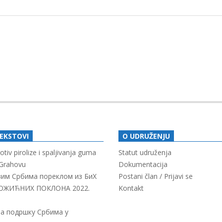
TEKSTOVI
O UDRUŽENJU
tiv pirolize i spaljivanja guma
Statut udruženja
Grahovu
Dokumentacija
свим Србима пореклом из БиХ
Postani član / Prijavi se
ОЖИЋНИХ ПОКЛОНА 2022.
Kontakt
за подршку Србима у