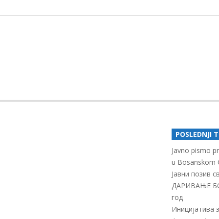
BOSANSKOG
GRAHOVA
2019-
03-
13
POSLEDNJI 
Javno pismo pro
u Bosanskom 
Јавни позив 
ДАРИВАЊЕ Б
год
Иницијатива 