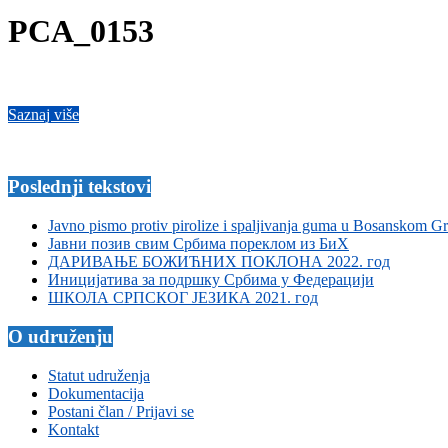
PCA_0153
Saznaj više
2019-
03-
13
Poslednji tekstovi
Javno pismo protiv pirolize i spaljivanja guma u Bosanskom G
Јавни позив свим Србима пореклом из БиХ
ДАРИВАЊЕ БОЖИЋНИХ ПОКЛОНА 2022. год
Иницијатива за подршку Србима у Федерацији
ШКОЛА СРПСКОГ ЈЕЗИКА 2021. год
O udruženju
Statut udruženja
Dokumentacija
Postani član / Prijavi se
Kontakt