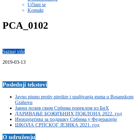
Učlani se
Kontakt
PCA_0102
Saznaj više
2019-03-13
Poslednji tekstovi
Javno pismo protiv pirolize i spaljivanja guma u Bosanskom
Grahovu
Јавни позив свим Србима пореклом из БиХ
ДАРИВАЊЕ БОЖИЋНИХ ПОКЛОНА 2022. год
Иницијатива за подршку Србима у Федерацији
ШКОЛА СРПСКОГ ЈЕЗИКА 2021. год
O udruženju