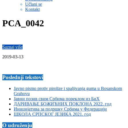
Učlani se
Kontakt
PCA_0042
Saznaj više
2019-03-13
Poslednji tekstovi
Javno pismo protiv pirolize i spaljivanja guma u Bosanskom
Grahovu
Јавни позив свим Србима пореклом из БиХ
ДАРИВАЊЕ БОЖИЋНИХ ПОКЛОНА 2022. год
Иницијатива за подршку Србима у Федерацији
ШКОЛА СРПСКОГ ЈЕЗИКА 2021. год
O udruženju