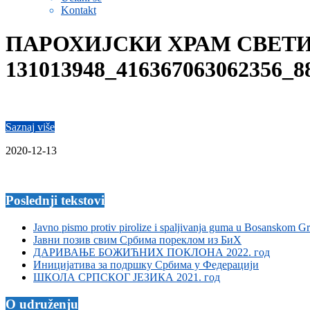
Kontakt
ПАРОХИЈСКИ ХРАМ СВЕТИ
131013948_416367063062356_8
Saznaj više
2020-12-13
Poslednji tekstovi
Javno pismo protiv pirolize i spaljivanja guma u Bosanskom G
Јавни позив свим Србима пореклом из БиХ
ДАРИВАЊЕ БОЖИЋНИХ ПОКЛОНА 2022. год
Иницијатива за подршку Србима у Федерацији
ШКОЛА СРПСКОГ ЈЕЗИКА 2021. год
O udruženju