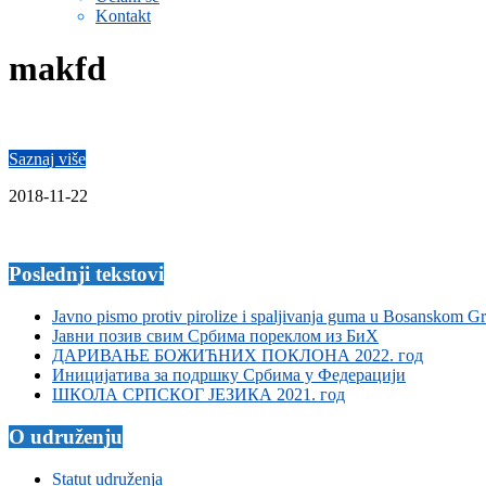
Kontakt
makfd
Saznaj više
2018-11-22
Poslednji tekstovi
Javno pismo protiv pirolize i spaljivanja guma u Bosanskom G
Јавни позив свим Србима пореклом из БиХ
ДАРИВАЊЕ БОЖИЋНИХ ПОКЛОНА 2022. год
Иницијатива за подршку Србима у Федерацији
ШКОЛА СРПСКОГ ЈЕЗИКА 2021. год
O udruženju
Statut udruženja