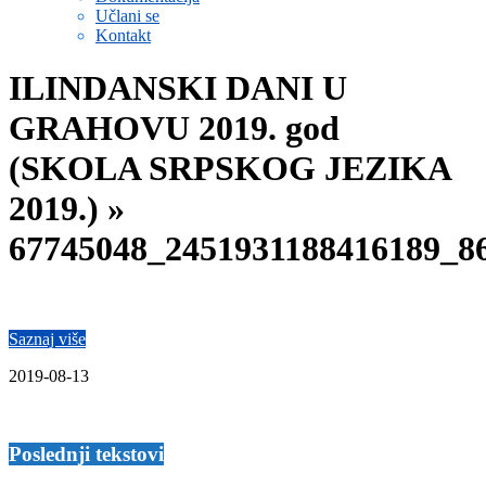
Učlani se
Kontakt
ILINDANSKI DANI U
GRAHOVU 2019. god
(SKOLA SRPSKOG JEZIKA
2019.) »
67745048_2451931188416189_8
Saznaj više
2019-08-13
Poslednji tekstovi