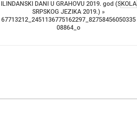
I
ILINDANSKI DANI U GRAHOVU 2019. god (SKOLA
SRPSKOG JEZIKA 2019.) »
PRIJATELJA
67713212_2451136775162297_82758456050335
08864_o
BOSANSKOG
GRAHOVA
2019-
08-
13