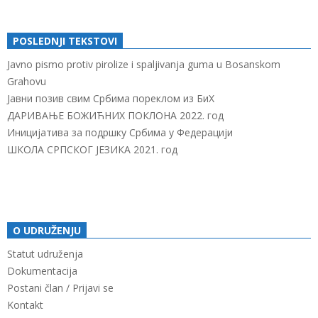
POSLEDNJI TEKSTOVI
Javno pismo protiv pirolize i spaljivanja guma u Bosanskom
Grahovu
Јавни позив свим Србима пореклом из БиХ
ДАРИВАЊЕ БОЖИЋНИХ ПОКЛОНА 2022. год
Иницијатива за подршку Србима у Федерацији
ШКОЛА СРПСКОГ ЈЕЗИКА 2021. год
O UDRUŽENJU
Statut udruženja
Dokumentacija
Postani član / Prijavi se
Kontakt