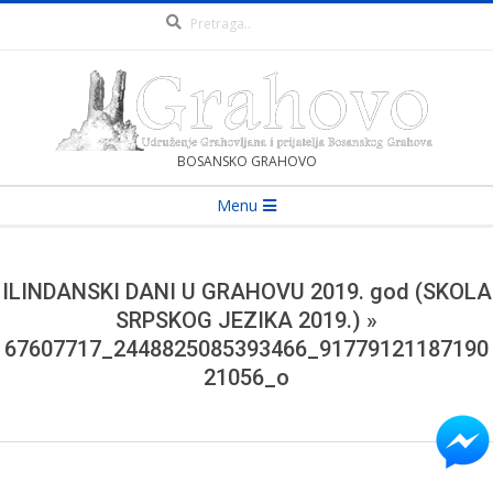
Pretraga
Skip
to
content
UDRUŽENJE
BOSANSKO GRAHOVO
Secondary
Menu
GRAHOVLJAKA
Navigation
Menu
I
ILINDANSKI DANI U GRAHOVU 2019. god (SKOLA
SRPSKOG JEZIKA 2019.) »
PRIJATELJA
67607717_2448825085393466_91779121187190
21056_o
BOSANSKOG
GRAHOVA