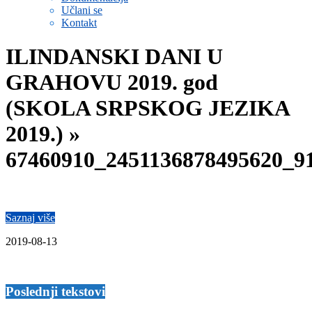
Učlani se
Kontakt
ILINDANSKI DANI U
GRAHOVU 2019. god
(SKOLA SRPSKOG JEZIKA
2019.) »
67460910_2451136878495620_9
Saznaj više
2019-08-13
Poslednji tekstovi