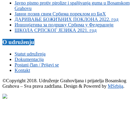
Javno pismo protiv pirolize i spaljivanja guma u Bosanskom
Grahovu
Јавни позив свим Србима пореклом из БиХ
ДАРИВАЊЕ БОЖИЋНИХ ПОКЛОНА 2022. год
Иницијатива за подршку Србима у Федерацији
ШКОЛА СРПСКОГ ЈЕЗИКА 2021. год
O udruženju
Statut udruženja
Dokumentacija
Postani član / Prijavi se
Kontakt
©Copyright 2018. Udruženje Grahovljana i prijatelja Bosanskog
Grahova – Sva prava zadržana. Design & Powered by
MSrbija
.