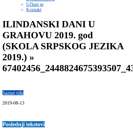
Učlani se
Kontakt
ILINDANSKI DANI U
GRAHOVU 2019. god
(SKOLA SRPSKOG JEZIKA
2019.) »
67402456_2448824675393507_4
Saznaj više
2019-08-13
Poslednji tekstovi