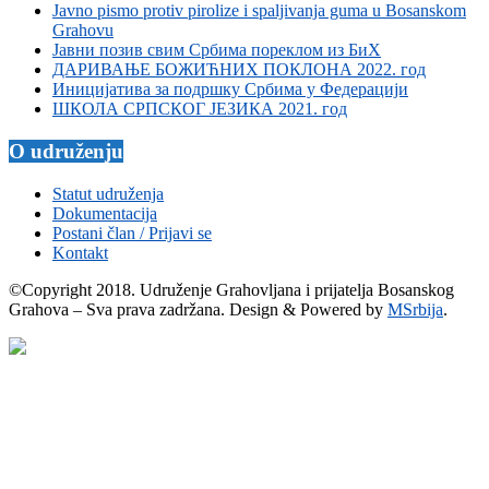
Javno pismo protiv pirolize i spaljivanja guma u Bosanskom
Grahovu
Јавни позив свим Србима пореклом из БиХ
ДАРИВАЊЕ БОЖИЋНИХ ПОКЛОНА 2022. год
Иницијатива за подршку Србима у Федерацији
ШКОЛА СРПСКОГ ЈЕЗИКА 2021. год
O udruženju
Statut udruženja
Dokumentacija
Postani član / Prijavi se
Kontakt
©Copyright 2018. Udruženje Grahovljana i prijatelja Bosanskog
Grahova – Sva prava zadržana. Design & Powered by
MSrbija
.