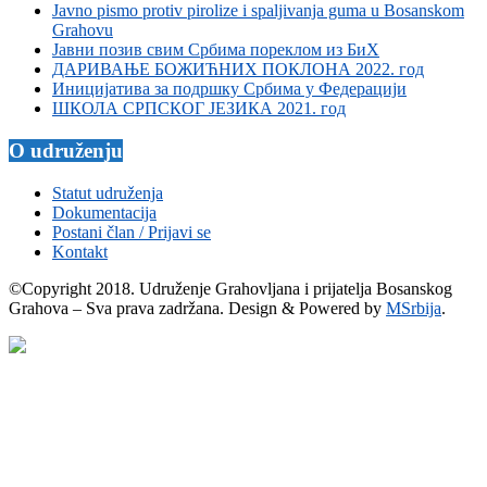
Javno pismo protiv pirolize i spaljivanja guma u Bosanskom
Grahovu
Јавни позив свим Србима пореклом из БиХ
ДАРИВАЊЕ БОЖИЋНИХ ПОКЛОНА 2022. год
Иницијатива за подршку Србима у Федерацији
ШКОЛА СРПСКОГ ЈЕЗИКА 2021. год
O udruženju
Statut udruženja
Dokumentacija
Postani član / Prijavi se
Kontakt
©Copyright 2018. Udruženje Grahovljana i prijatelja Bosanskog
Grahova – Sva prava zadržana. Design & Powered by
MSrbija
.