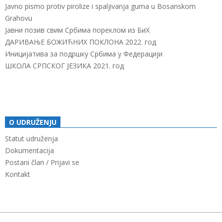
Javno pismo protiv pirolize i spaljivanja guma u Bosanskom
Grahovu
Јавни позив свим Србима пореклом из БиХ
ДАРИВАЊЕ БОЖИЋНИХ ПОКЛОНА 2022. год
Иницијатива за подршку Србима у Федерацији
ШКОЛА СРПСКОГ ЈЕЗИКА 2021. год
O UDRUŽENJU
Statut udruženja
Dokumentacija
Postani član / Prijavi se
Kontakt