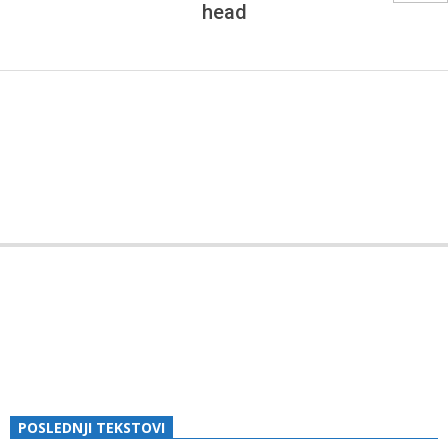
I
head
PRIJATELJA
BOSANSKOG
GRAHOVA
2018-
01-
13
POSLEDNJI TEKSTOVI