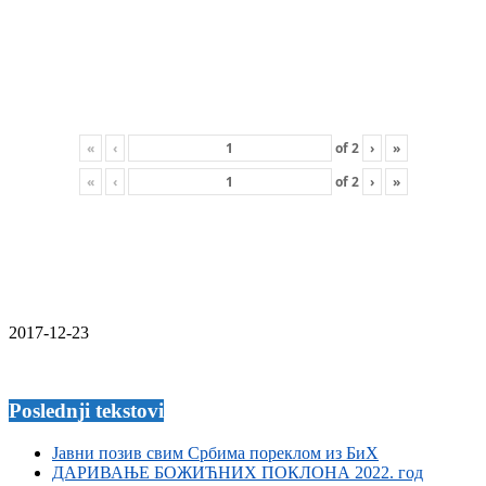
«
‹
of
2
›
»
«
‹
of
2
›
»
2017-12-23
Poslednji tekstovi
Јавни позив свим Србима пореклом из БиХ
ДАРИВАЊЕ БОЖИЋНИХ ПОКЛОНА 2022. год