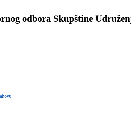
ornog odbora Skupštine Udruženj
rahovu