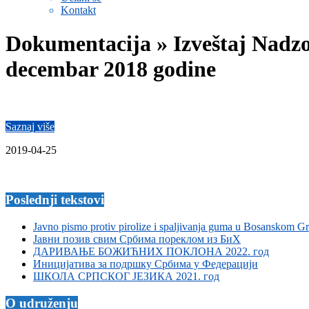
Kontakt
Dokumentacija »
Izveštaj Nadz
decembar 2018 godine
Saznaj više
2019-04-25
Poslednji tekstovi
Javno pismo protiv pirolize i spaljivanja guma u Bosanskom G
Јавни позив свим Србима пореклом из БиХ
ДАРИВАЊЕ БОЖИЋНИХ ПОКЛОНА 2022. год
Иницијатива за подршку Србима у Федерацији
ШКОЛА СРПСКОГ ЈЕЗИКА 2021. год
O udruženju