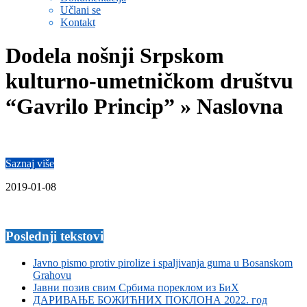
Učlani se
Kontakt
Dodela nošnji Srpskom
kulturno-umetničkom društvu
“Gavrilo Princip” »
Naslovna
Saznaj više
2019-01-08
Poslednji tekstovi
Javno pismo protiv pirolize i spaljivanja guma u Bosanskom
Grahovu
Јавни позив свим Србима пореклом из БиХ
ДАРИВАЊЕ БОЖИЋНИХ ПОКЛОНА 2022. год