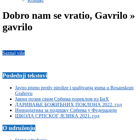
Kontakt
Dobro nam se vratio, Gavrilo »
gavrilo
Saznaj više
2018-
02-
21
Poslednji tekstovi
Javno pismo protiv pirolize i spaljivanja guma u Bosanskom
Grahovu
Јавни позив свим Србима пореклом из БиХ
ДАРИВАЊЕ БОЖИЋНИХ ПОКЛОНА 2022. год
Иницијатива за подршку Србима у Федерацији
ШКОЛА СРПСКОГ ЈЕЗИКА 2021. год
O udruženju