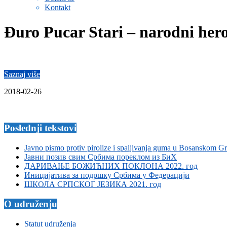
Kontakt
Đuro Pucar Stari – narodni her
Saznaj više
2018-02-26
Poslednji tekstovi
Javno pismo protiv pirolize i spaljivanja guma u Bosanskom G
Јавни позив свим Србима пореклом из БиХ
ДАРИВАЊЕ БОЖИЋНИХ ПОКЛОНА 2022. год
Иницијатива за подршку Србима у Федерацији
ШКОЛА СРПСКОГ ЈЕЗИКА 2021. год
O udruženju
Statut udruženja