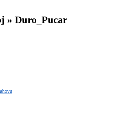
oj »
Đuro_Pucar
rahovu