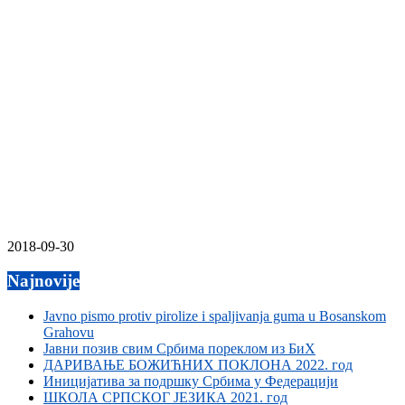
2018-09-30
Najnovije
Javno pismo protiv pirolize i spaljivanja guma u Bosanskom
Grahovu
Јавни позив свим Србима пореклом из БиХ
ДАРИВАЊЕ БОЖИЋНИХ ПОКЛОНА 2022. год
Иницијатива за подршку Србима у Федерацији
ШКОЛА СРПСКОГ ЈЕЗИКА 2021. год