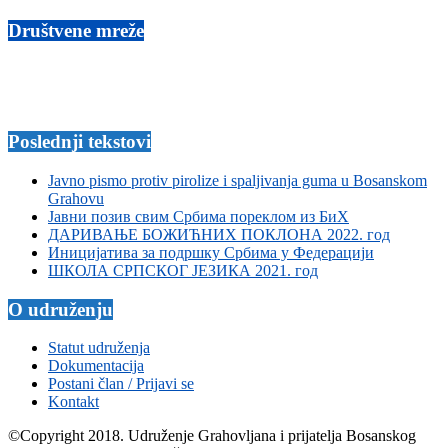
Društvene mreže
Poslednji tekstovi
Javno pismo protiv pirolize i spaljivanja guma u Bosanskom
Grahovu
Јавни позив свим Србима пореклом из БиХ
ДАРИВАЊЕ БОЖИЋНИХ ПОКЛОНА 2022. год
Иницијатива за подршку Србима у Федерацији
ШКОЛА СРПСКОГ ЈЕЗИКА 2021. год
O udruženju
Statut udruženja
Dokumentacija
Postani član / Prijavi se
Kontakt
©Copyright 2018. Udruženje Grahovljana i prijatelja Bosanskog