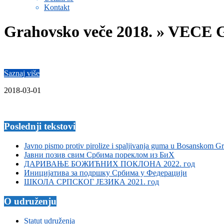
Kontakt
Grahovsko veče 2018. »
VECE 
Saznaj više
2018-03-01
Poslednji tekstovi
Javno pismo protiv pirolize i spaljivanja guma u Bosanskom G
Јавни позив свим Србима пореклом из БиХ
ДАРИВАЊЕ БОЖИЋНИХ ПОКЛОНА 2022. год
Иницијатива за подршку Србима у Федерацији
ШКОЛА СРПСКОГ ЈЕЗИКА 2021. год
O udruženju
Statut udruženja