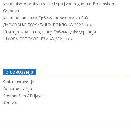
Javno pismo protiv pirolize i spaljivanja guma u Bosanskom
Grahovu
Јавни позив свим Србима пореклом из БиХ
ДАРИВАЊЕ БОЖИЋНИХ ПОКЛОНА 2022. год
Иницијатива за подршку Србима у Федерацији
ШКОЛА СРПСКОГ ЈЕЗИКА 2021. год
O UDRUŽENJU
Statut udruženja
Dokumentacija
Postani član / Prijavi se
Kontakt