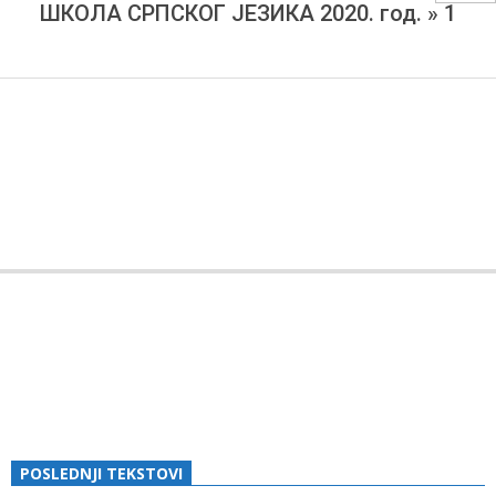
I
ШКОЛА СРПСКОГ ЈЕЗИКА 2020. год. »
1
PRIJATELJA
BOSANSKOG
GRAHOVA
2020-
08-
03
POSLEDNJI TEKSTOVI