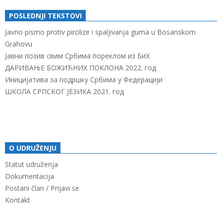
POSLEDNJI TEKSTOVI
Javno pismo protiv pirolize i spaljivanja guma u Bosanskom
Grahovu
Јавни позив свим Србима пореклом из БиХ
ДАРИВАЊЕ БОЖИЋНИХ ПОКЛОНА 2022. год
Иницијатива за подршку Србима у Федерацији
ШКОЛА СРПСКОГ ЈЕЗИКА 2021. год
O UDRUŽENJU
Statut udruženja
Dokumentacija
Postani član / Prijavi se
Kontakt