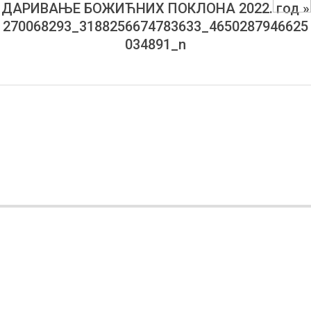
I
ДАРИВАЊЕ БОЖИЋНИХ ПОКЛОНА 2022. год »
270068293_3188256674783633_4650287946625
PRIJATELJA
034891_n
BOSANSKOG
GRAHOVA
2022-
02-
04